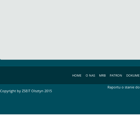
HOME
O NAS
MRB
PATRON
DOKUME
Raportu o stanie do
Copyright by ZSEiT Olsztyn 2015